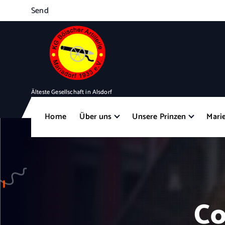
S
e
n
d
e
n
S
i
e
Älteste Gesellschaft in Alsdorf
Home
Über uns
Unsere Prinzen
Mari
Co